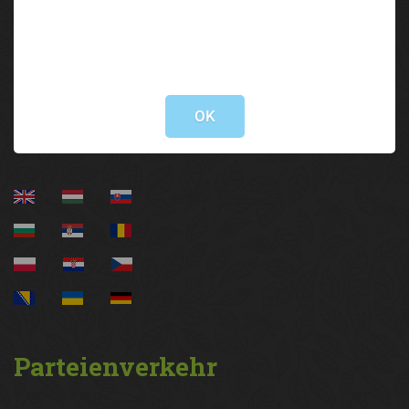
Brixner Straße 1 | 6020 Innsbruck
05 92 92/3000
lak@lk-tirol.at
Not valid!
!
Information
OK
Parteienverkehr