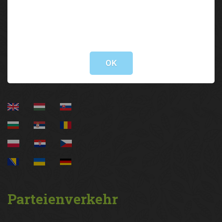
Brixner Straße 1 | 6020 Innsbruck
05 92 92/3000
lak@lk-tirol.at
Not valid!
!
Information
OK
Parteienverkehr