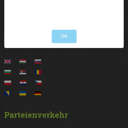
Brixner Straße 1 | 6020 Innsbruck
05 92 92/3000
lak@lk-tirol.at
Not valid!
!
Information
OK
Parteienverkehr