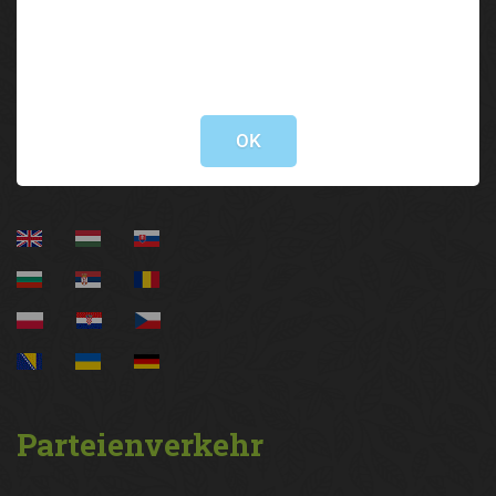
Brixner Straße 1 | 6020 Innsbruck
05 92 92/3000
lak@lk-tirol.at
Not valid!
!
Information
OK
Parteienverkehr