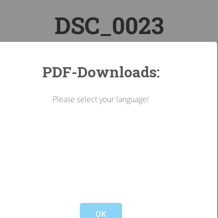
DSC_0023
PDF-Downloads:
Landarbeiterkammer Tirol
DSC_0023
Please select your language!
Not valid!
!
OK