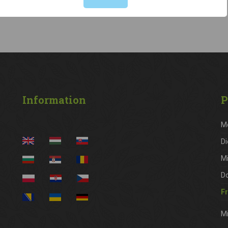
Information
P
M
Di
M
D
Fr
Mi