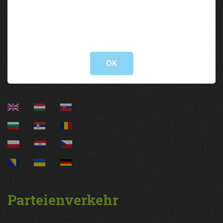
Brixner Straße 1 | 6020 Innsbruck
05 92 92/3000
lak@lk-tirol.at
Not valid!
!
Information
OK
Parteienverkehr