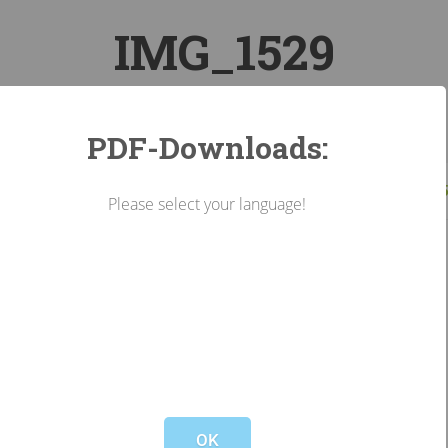
IMG_1529
PDF-Downloads:
ndarbeiterkammer Tirol
Aktuelles
Fotogalerie
IMG_1
Please select your language!
Not valid!
!
OK