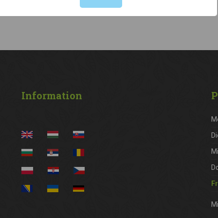
Information
P
M
Di
M
D
Fr
Mi